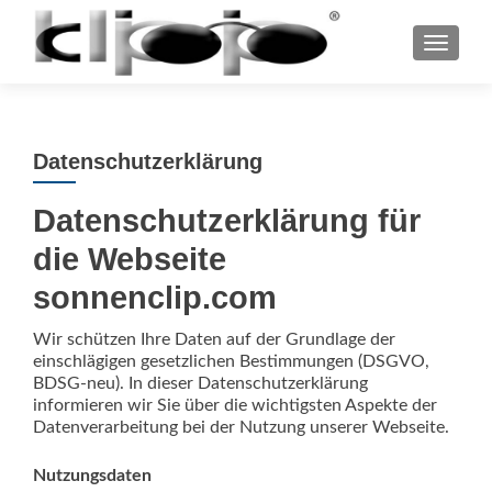
S
MENU
k
i
p
t
Datenschutzerklärung
o
c
Datenschutzerklärung für
o
n
die Webseite
t
sonnenclip.com
e
n
Wir schützen Ihre Daten auf der Grundlage der
t
einschlägigen gesetzlichen Bestimmungen (DSGVO,
BDSG-neu). In dieser Datenschutzerklärung
informieren wir Sie über die wichtigsten Aspekte der
Datenverarbeitung bei der Nutzung unserer Webseite.
Nutzungsdaten